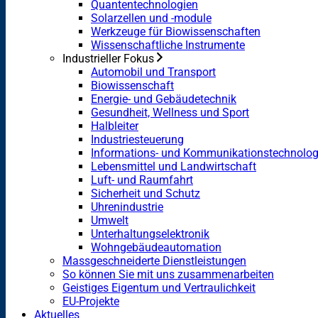
Quantentechnologien
Solarzellen und -module
Werkzeuge für Biowissenschaften
Wissenschaftliche Instrumente
Industrieller Fokus
Automobil und Transport
Biowissenschaft
Energie- und Gebäudetechnik
Gesundheit, Wellness und Sport
Halbleiter
Industriesteuerung
Informations- und Kommunikationstechnolog
Lebensmittel und Landwirtschaft
Luft- und Raumfahrt
Sicherheit und Schutz
Uhrenindustrie
Umwelt
Unterhaltungselektronik
Wohngebäudeautomation
Massgeschneiderte Dienstleistungen
So können Sie mit uns zusammenarbeiten
Geistiges Eigentum und Vertraulichkeit
EU-Projekte
Aktuelles