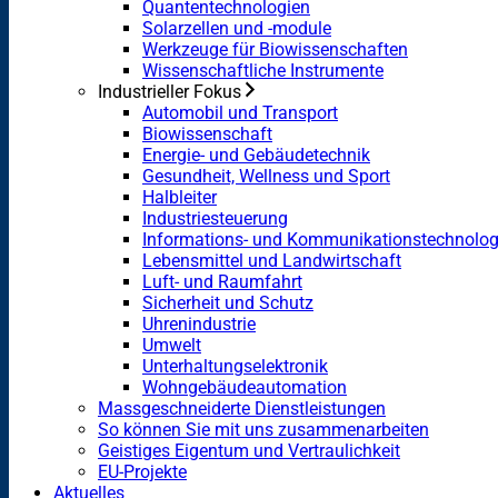
Quantentechnologien
Solarzellen und -module
Werkzeuge für Biowissenschaften
Wissenschaftliche Instrumente
Industrieller Fokus
Automobil und Transport
Biowissenschaft
Energie- und Gebäudetechnik
Gesundheit, Wellness und Sport
Halbleiter
Industriesteuerung
Informations- und Kommunikationstechnolog
Lebensmittel und Landwirtschaft
Luft- und Raumfahrt
Sicherheit und Schutz
Uhrenindustrie
Umwelt
Unterhaltungselektronik
Wohngebäudeautomation
Massgeschneiderte Dienstleistungen
So können Sie mit uns zusammenarbeiten
Geistiges Eigentum und Vertraulichkeit
EU-Projekte
Aktuelles