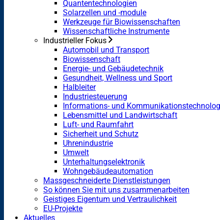
Quantentechnologien
Solarzellen und -module
Werkzeuge für Biowissenschaften
Wissenschaftliche Instrumente
Industrieller Fokus
Automobil und Transport
Biowissenschaft
Energie- und Gebäudetechnik
Gesundheit, Wellness und Sport
Halbleiter
Industriesteuerung
Informations- und Kommunikationstechnolog
Lebensmittel und Landwirtschaft
Luft- und Raumfahrt
Sicherheit und Schutz
Uhrenindustrie
Umwelt
Unterhaltungselektronik
Wohngebäudeautomation
Massgeschneiderte Dienstleistungen
So können Sie mit uns zusammenarbeiten
Geistiges Eigentum und Vertraulichkeit
EU-Projekte
Aktuelles