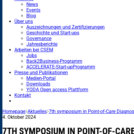
News
Events
Blog
Über uns
Auszeichnungen und Zertifizierungen
Geschichte und Start-ups
Governance
Jahresberichte
Arbeiten bei CSEM
Jobs
Back2Business-Programm
ACCELERATE-Start-upProgramm
Presse und Publikationen
Medien-Portal
Downloads
YODA Open access Plattform
Kontakt
Homepage
Aktuelles
7th symposium in Point-of-Care Diagnos
4. Oktober 2024
7TH SYMPOSIUM IN POINT-OF-CAR