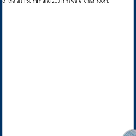
of-the-art 150 mm and 200 mm wafer clean room.