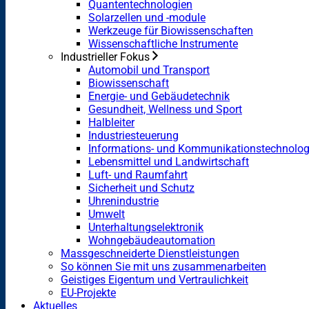
Quantentechnologien
Solarzellen und -module
Werkzeuge für Biowissenschaften
Wissenschaftliche Instrumente
Industrieller Fokus
Automobil und Transport
Biowissenschaft
Energie- und Gebäudetechnik
Gesundheit, Wellness und Sport
Halbleiter
Industriesteuerung
Informations- und Kommunikationstechnolog
Lebensmittel und Landwirtschaft
Luft- und Raumfahrt
Sicherheit und Schutz
Uhrenindustrie
Umwelt
Unterhaltungselektronik
Wohngebäudeautomation
Massgeschneiderte Dienstleistungen
So können Sie mit uns zusammenarbeiten
Geistiges Eigentum und Vertraulichkeit
EU-Projekte
Aktuelles