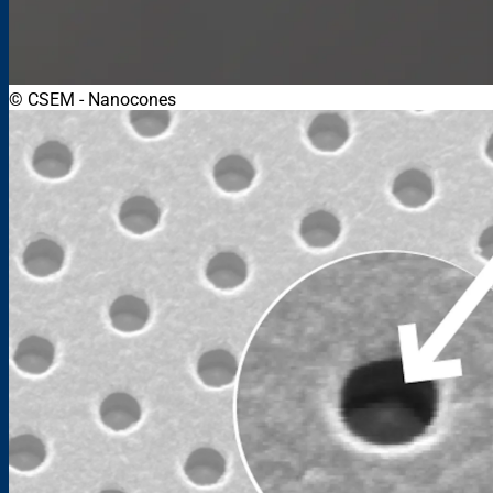
© CSEM
-
Nanocones