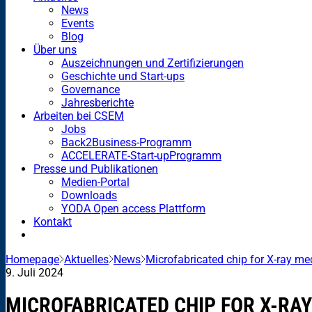
News
Events
Blog
Über uns
Auszeichnungen und Zertifizierungen
Geschichte und Start-ups
Governance
Jahresberichte
Arbeiten bei CSEM
Jobs
Back2Business-Programm
ACCELERATE-Start-upProgramm
Presse und Publikationen
Medien-Portal
Downloads
YODA Open access Plattform
Kontakt
Homepage
Aktuelles
News
Microfabricated chip for X-ray m
9. Juli 2024
MICROFABRICATED CHIP FOR X-RA