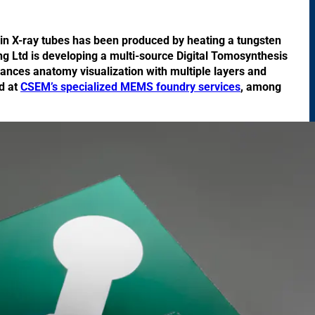
 in X-ray tubes has been produced by heating a tungsten
g Ltd is developing a multi-source Digital Tomosynthesis
ances anatomy visualization with multiple layers and
ed at
CSEM’s specialized MEMS foundry services
, among