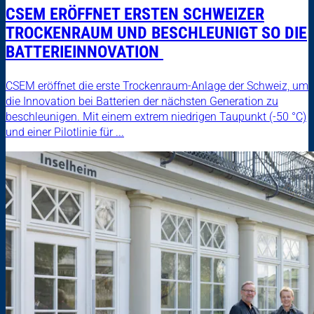
CSEM ERÖFFNET ERSTEN SCHWEIZER
TROCKENRAUM UND BESCHLEUNIGT SO DIE
BATTERIEINNOVATION
CSEM eröffnet die erste Trockenraum-Anlage der Schweiz, um
die Innovation bei Batterien der nächsten Generation zu
beschleunigen. Mit einem extrem niedrigen Taupunkt (-50 °C)
und einer Pilotlinie für ...