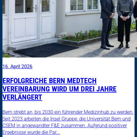
16. April 2026
ERFOLGREICHE BERN MEDTECH
VEREINBARUNG WIRD UM DREI JAHRE
VERLÄNGERT
Bern strebt an, bis 2030 ein führender Medizinhub zu werden.
Seit 2023 arbeiten die Insel Gruppe, die Universität Bern und
CSEM in angewandter F&E zusammen. Aufgrund positiver
Ergebnisse wurde die Par...