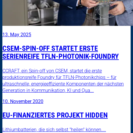
13. May 2025
CSEM-SPIN-OFF STARTET ERSTE
SERIENREIFE TFLN-PHOTONIK-FOUNDRY
CCRAFT, ein Spin-off von CSEM, startet die erste
produktionsreife Foundry für TFLN-Photonikchips – für
ultraschnelle, energieeffiziente Komponenten der nächsten
Generation in Kommunikation, KI und Qua...
10. November 2020
EU-FINANZIERTES PROJEKT HIDDEN
Lithiumbatterien, die sich selbst "heilen" können....