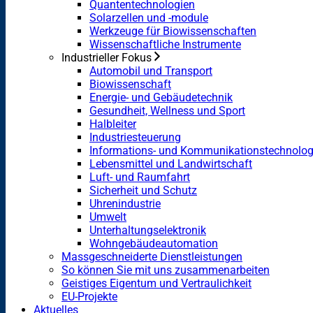
Quantentechnologien
Solarzellen und -module
Werkzeuge für Biowissenschaften
Wissenschaftliche Instrumente
Industrieller Fokus
Automobil und Transport
Biowissenschaft
Energie- und Gebäudetechnik
Gesundheit, Wellness und Sport
Halbleiter
Industriesteuerung
Informations- und Kommunikationstechnolog
Lebensmittel und Landwirtschaft
Luft- und Raumfahrt
Sicherheit und Schutz
Uhrenindustrie
Umwelt
Unterhaltungselektronik
Wohngebäudeautomation
Massgeschneiderte Dienstleistungen
So können Sie mit uns zusammenarbeiten
Geistiges Eigentum und Vertraulichkeit
EU-Projekte
Aktuelles