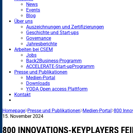
News
Events
Blog
Über uns
Auszeichnungen und Zertifizierungen
Geschichte und Start-ups
Governance
Jahresberichte
Arbeiten bei CSEM
Jobs
Back2Business-Programm
ACCELERATE-Start-upProgramm
Presse und Publikationen
Medien-Portal
Downloads
YODA Open access Plattform
Kontakt
Homepage
Presse und Publikationen
Medien-Portal
800 Inno
15. November 2024
800 INNOVATIONS-KEYPLAYERS FE