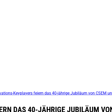
vations-Keyplayers feiern das 40-jährige Jubiläum von CSEM un
IERN DAS 40-JÄHRIGE JUBILÄUM VO