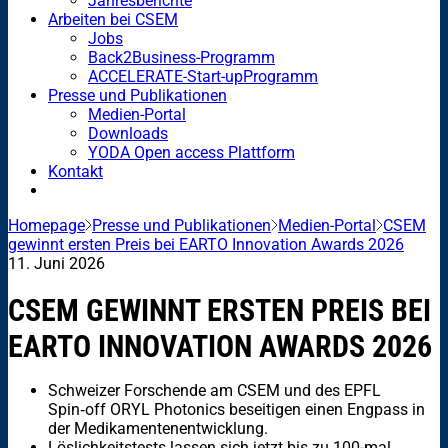
Jahresberichte
Arbeiten bei CSEM
Jobs
Back2Business-Programm
ACCELERATE-Start-upProgramm
Presse und Publikationen
Medien-Portal
Downloads
YODA Open access Plattform
Kontakt
Homepage
Presse und Publikationen
Medien-Portal
CSEM
gewinnt ersten Preis bei EARTO Innovation Awards 2026
11. Juni 2026
CSEM GEWINNT ERSTEN PREIS BEI
EARTO INNOVATION AWARDS 2026
Schweizer Forschende am CSEM und des EPFL
Spin‑off ORYL Photonics beseitigen einen Engpass in
der Medikamentenentwicklung.
Löslichkeitstests lassen sich jetzt bis zu 100-mal