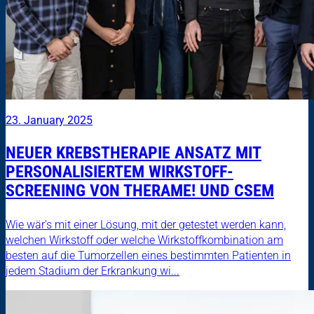
23. January 2025
NEUER KREBSTHERAPIE ANSATZ MIT
PERSONALISIERTEM WIRKSTOFF-
SCREENING VON THERAME! UND CSEM
Wie wär's mit einer Lösung, mit der getestet werden kann,
welchen Wirkstoff oder welche Wirkstoffkombination am
besten auf die Tumorzellen eines bestimmten Patienten in
jedem Stadium der Erkrankung wi...