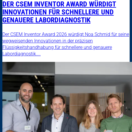
DER CSEM INVENTOR AWARD WÜRDIGT
INNOVATIONEN FÜR SCHNELLERE UND
GENAUERE LABORDIAGNOSTIK
Der CSEM Inventor Award 2026 würdigt Noa Schmid für seine
wegweisenden Innovationen in der präzisen
Flüssigkeitshandhabung für schnellere und genauere
Labordiagnostik....