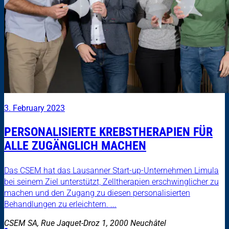
3. February 2023
PERSONALISIERTE KREBSTHERAPIEN FÜR
ALLE ZUGÄNGLICH MACHEN
Das CSEM hat das Lausanner Start-up-Unternehmen Limula
bei seinem Ziel unterstützt, Zelltherapien erschwinglicher zu
machen und den Zugang zu diesen personalisierten
Behandlungen zu erleichtern. ...
CSEM SA, Rue Jaquet-Droz 1, 2000 Neuchâtel