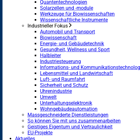
Quantentechnologien
Solarzellen und -module
Werkzeuge für Biowissenschaften
Wissenschaftliche Instrumente
Industrieller Fokus
Automobil und Transport
Biowissenschaft
Energie- und Gebäudetechnik
Gesundheit, Wellness und Sport
Halbleiter
Industriesteuerung
Informations- und Kommunikationstechnolog
Lebensmittel und Landwirtschaft
Luft- und Raumfahrt
Sicherheit und Schutz
Uhrenindustrie
Umwelt
Unterhaltungselektronik
Wohngebäudeautomation
Massgeschneiderte Dienstleistungen
So können Sie mit uns zusammenarbeiten
Geistiges Eigentum und Vertraulichkeit
EU-Projekte
Aktuelles