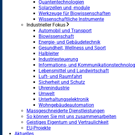
Quantentechnologien
Solarzellen und -module
Werkzeuge für Biowissenschaften
Wissenschaftliche Instrumente
Industrieller Fokus
Automobil und Transport
Biowissenschaft
Energie- und Gebäudetechnik
Gesundheit, Wellness und Sport
Halbleiter
Industriesteuerung
Informations- und Kommunikationstechnolog
Lebensmittel und Landwirtschaft
Luft- und Raumfahrt
Sicherheit und Schutz
Uhrenindustrie
Umwelt
Unterhaltungselektronik
Wohngebäudeautomation
Massgeschneiderte Dienstleistungen
So können Sie mit uns zusammenarbeiten
Geistiges Eigentum und Vertraulichkeit
EU-Projekte
Aktuelles