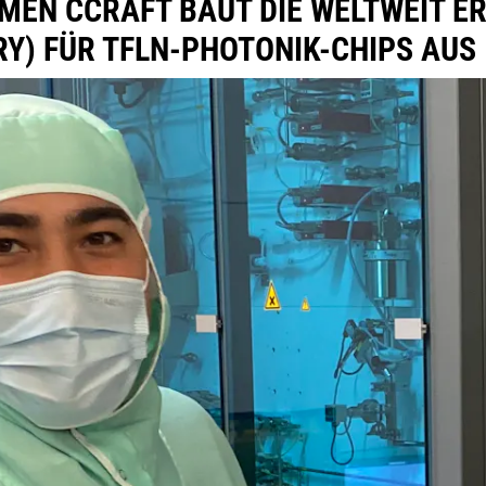
MEN CCRAFT BAUT DIE WELTWEIT E
) FÜR TFLN-PHOTONIK-CHIPS AUS