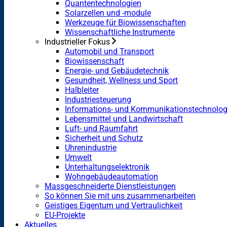
Quantentechnologien
Solarzellen und -module
Werkzeuge für Biowissenschaften
Wissenschaftliche Instrumente
Industrieller Fokus
Automobil und Transport
Biowissenschaft
Energie- und Gebäudetechnik
Gesundheit, Wellness und Sport
Halbleiter
Industriesteuerung
Informations- und Kommunikationstechnolog
Lebensmittel und Landwirtschaft
Luft- und Raumfahrt
Sicherheit und Schutz
Uhrenindustrie
Umwelt
Unterhaltungselektronik
Wohngebäudeautomation
Massgeschneiderte Dienstleistungen
So können Sie mit uns zusammenarbeiten
Geistiges Eigentum und Vertraulichkeit
EU-Projekte
Aktuelles