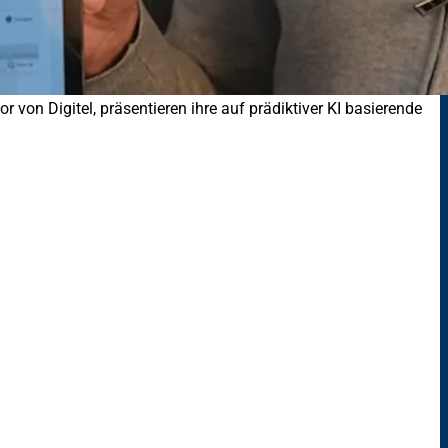
 von Digitel, präsentieren ihre auf prädiktiver KI basierende