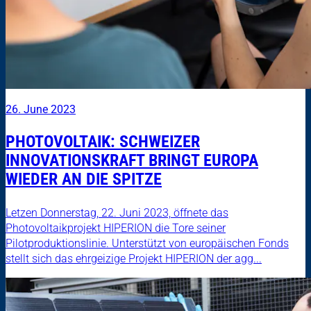
26. June 2023
PHOTOVOLTAIK: SCHWEIZER
INNOVATIONSKRAFT BRINGT EUROPA
WIEDER AN DIE SPITZE
Letzen Donnerstag, 22. Juni 2023, öffnete das
Photovoltaikprojekt HIPERION die Tore seiner
Pilotproduktionslinie. Unterstützt von europäischen Fonds
stellt sich das ehrgeizige Projekt HIPERION der agg...