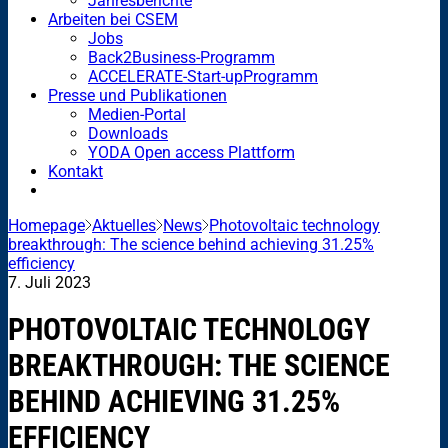
Jahresberichte
Arbeiten bei CSEM
Jobs
Back2Business-Programm
ACCELERATE-Start-upProgramm
Presse und Publikationen
Medien-Portal
Downloads
YODA Open access Plattform
Kontakt
Homepage
Aktuelles
News
Photovoltaic technology
breakthrough: The science behind achieving 31.25%
efficiency
7. Juli 2023
PHOTOVOLTAIC TECHNOLOGY
BREAKTHROUGH: THE SCIENCE
BEHIND ACHIEVING 31.25%
EFFICIENCY