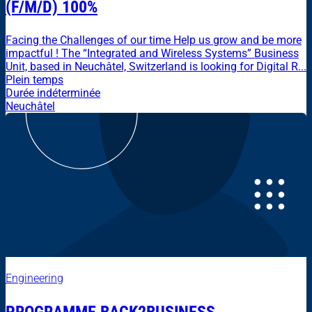
(F/M/D) 100%
Facing the Challenges of our time Help us grow and be more
impactful ! The “Integrated and Wireless Systems” Business
Unit, based in Neuchâtel, Switzerland is looking for Digital R...
Plein temps
Durée indéterminée
Neuchâtel
Engineering