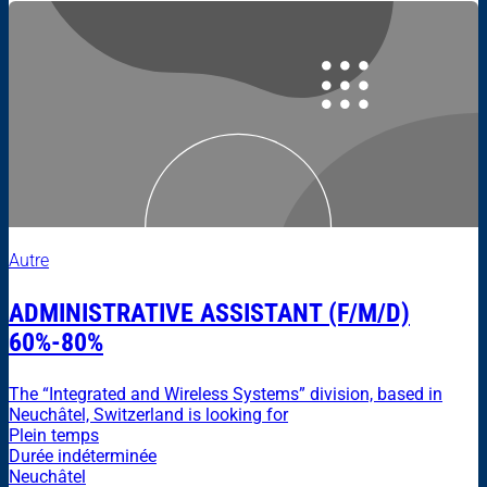
Autre
ADMINISTRATIVE ASSISTANT (F/M/D)
60%-80%
The “Integrated and Wireless Systems” division, based in
Neuchâtel, Switzerland is looking for
Plein temps
Durée indéterminée
Neuchâtel