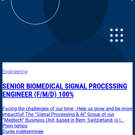
Engineering
SENIOR BIOMEDICAL SIGNAL PROCESSING
ENGINEER (F/M/D) 100%
Facing the challenges of our time - Help us grow and be more
impactful! The “Signal Processing & AI” Group of our
“Medtech” Business Unit, based in Bern, Switzerland, is l...
Plein temps
Durée indéterminée