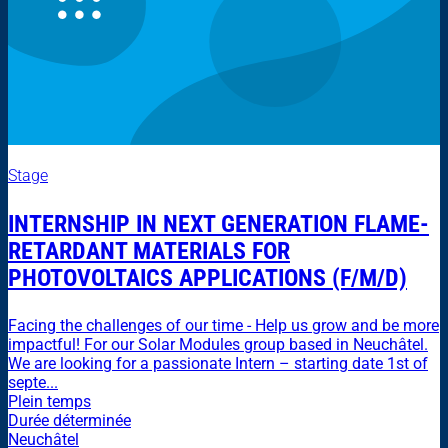
Stage
INTERNSHIP IN NEXT GENERATION FLAME-
RETARDANT MATERIALS FOR
PHOTOVOLTAICS APPLICATIONS (F/M/D)
Facing the challenges of our time - Help us grow and be more
impactful! For our Solar Modules group based in Neuchâtel.
We are looking for a passionate Intern – starting date 1st of
septe...
Plein temps
Durée déterminée
Neuchâtel