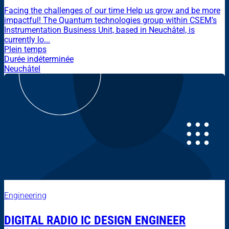
Facing the challenges of our time Help us grow and be more
impactful! The Quantum technologies group within CSEM’s
Instrumentation Business Unit, based in Neuchâtel, is
currently lo...
Plein temps
Durée indéterminée
Neuchâtel
Engineering
DIGITAL RADIO IC DESIGN ENGINEER