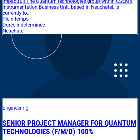
impactful! The Quantum technologies group within CSEM’s
Instrumentation Business Unit, based in Neuchâtel, is
currently lo...
Plein temps
Durée indéterminée
Neuchâtel
Engineering
SENIOR PROJECT MANAGER FOR QUANTUM
TECHNOLOGIES (F/M/D) 100%