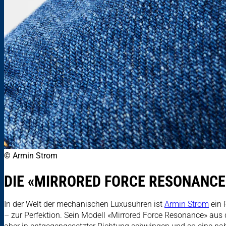
© Armin Strom
DIE «MIRRORED FORCE RESONANCE
In der Welt der mechanischen Luxusuhren ist
Armin Strom
ein 
– zur Perfektion. Sein Modell «Mirrored Force Resonance» aus 