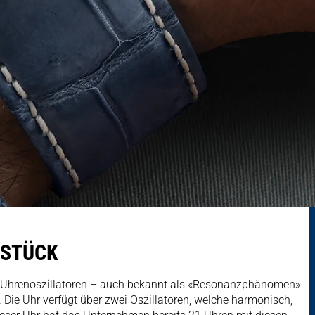
RSTÜCK
n Uhrenoszillatoren – auch bekannt als «Resonanzphänomen»
Die Uhr verfügt über zwei Oszillatoren, welche harmonisch,