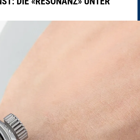
NST: DIE «RESONANZ» UNTER