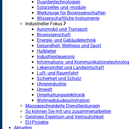
Quantentechnologien
Solarzellen und -module
Werkzeuge für Biowissenschaften
Wissenschaftliche Instrumente
Industrieller Fokus
Automobil und Transport
Biowissenschaft
Energie- und Gebäudetechnik
Gesundheit, Wellness und Sport
Halbleiter
Industriesteuerung
Informations- und Kommunikationstechnolog
Lebensmittel und Landwirtschaft
Luft- und Raumfahrt
Sicherheit und Schutz
Uhrenindustrie
Umwelt
Unterhaltungselektronik
Wohngebäudeautomation
Massgeschneiderte Dienstleistungen
So können Sie mit uns zusammenarbeiten
Geistiges Eigentum und Vertraulichkeit
EU-Projekte
Aktuelles