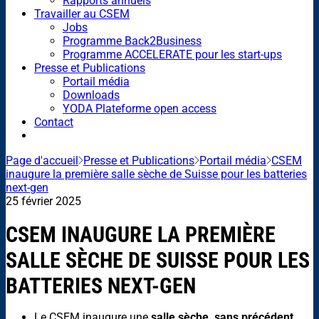
Rapports annuels
Travailler au CSEM
Jobs
Programme Back2Business
Programme ACCELERATE pour les start-ups
Presse et Publications
Portail média
Downloads
YODA Plateforme open access
Contact
Page d'accueil
Presse et Publications
Portail média
CSEM
inaugure la première salle sèche de Suisse pour les batteries
next-gen
25 février 2025
CSEM INAUGURE LA PREMIÈRE
SALLE SÈCHE DE SUISSE POUR LES
BATTERIES NEXT-GEN
Le CSEM inaugure une
salle sèche, sans précédent