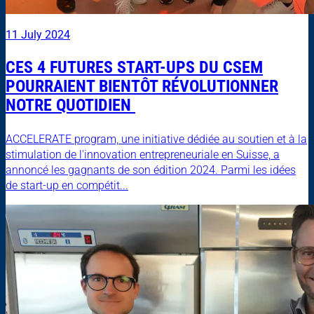
11 July 2024
CES 4 FUTURES START-UPS DU CSEM
POURRAIENT BIENTÔT RÉVOLUTIONNER
NOTRE QUOTIDIEN
ACCELERATE program, une initiative dédiée au soutien et à la
stimulation de l'innovation entrepreneuriale en Suisse, a
annoncé les gagnants de son édition 2024. Parmi les idées
de start-up en compétit...