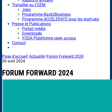
Rapports annuels
Travailler au CSEM
Jobs
Programme Back2Business
Programme ACCELERATE pour les start-ups
Presse et Publications
Portail média
Downloads
YODA Plateforme open access
Contact
Page d'accueil
Actualité
Forum Forward 2024
30 avril 2024
FORUM FORWARD 2024