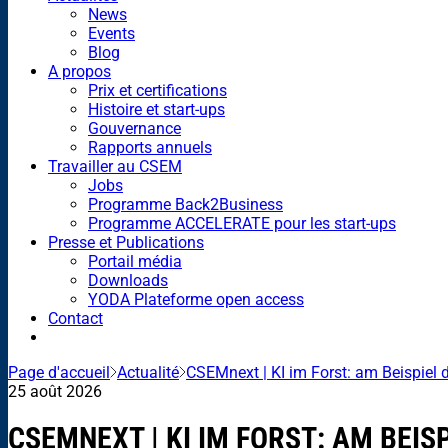
News
Events
Blog
A propos
Prix et certifications
Histoire et start-ups
Gouvernance
Rapports annuels
Travailler au CSEM
Jobs
Programme Back2Business
Programme ACCELERATE pour les start-ups
Presse et Publications
Portail média
Downloads
YODA Plateforme open access
Contact
Page d'accueil
Actualité
CSEMnext | KI im Forst: am Beispiel d
25 août 2026
CSEMNEXT | KI IM FORST: AM BEIS