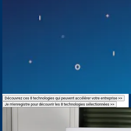
Découvrez ces 8 technologies qui peuvent accélérer votre entreprise >>
Je m'enregistre pour découvrir les 8 technologies sélectionnées >>