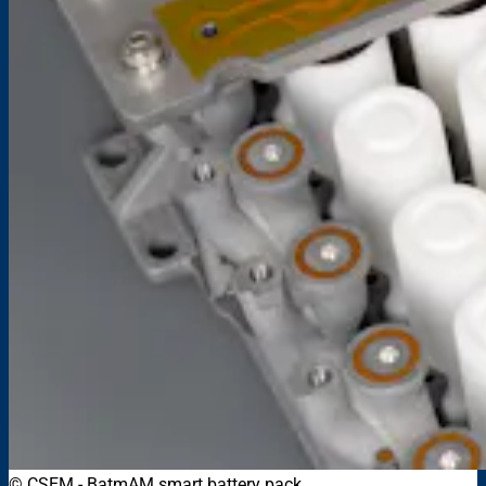
© CSEM
-
BatmAM smart battery pack