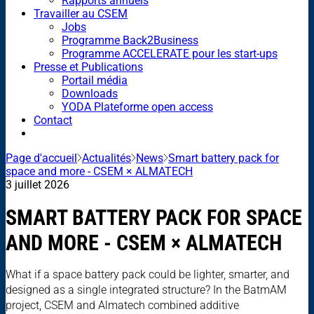
Rapports annuels
Travailler au CSEM
Jobs
Programme Back2Business
Programme ACCELERATE pour les start-ups
Presse et Publications
Portail média
Downloads
YODA Plateforme open access
Contact
Page d'accueil
Actualités
News
Smart battery pack for
space and more - CSEM × ALMATECH
3 juillet 2026
SMART BATTERY PACK FOR SPACE
AND MORE - CSEM × ALMATECH
What if a space battery pack could be lighter, smarter, and
designed as a single integrated structure? In the BatmAM
project, CSEM and Almatech combined additive