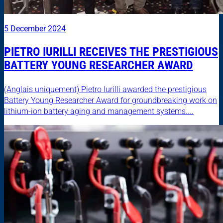
5 December 2024
PIETRO IURILLI RECEIVES THE PRESTIGIOUS
BATTERY YOUNG RESEARCHER AWARD
(Anglais uniquement) Pietro Iurilli awarded the prestigious
Battery Young Researcher Award for groundbreaking work on
lithium-ion battery aging and management systems....