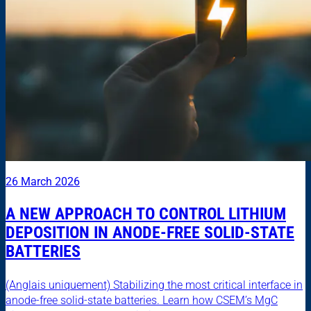
26 March 2026
A NEW APPROACH TO CONTROL LITHIUM
DEPOSITION IN ANODE-FREE SOLID-STATE
BATTERIES
(Anglais uniquement) Stabilizing the most critical interface in
anode-free solid-state batteries. Learn how CSEM’s MgC