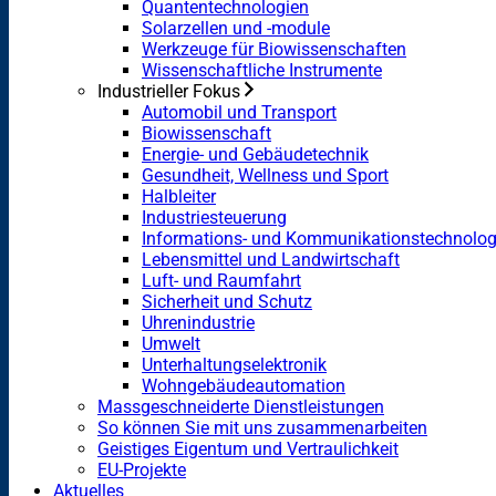
Quantentechnologien
Solarzellen und -module
Werkzeuge für Biowissenschaften
Wissenschaftliche Instrumente
Industrieller Fokus
Automobil und Transport
Biowissenschaft
Energie- und Gebäudetechnik
Gesundheit, Wellness und Sport
Halbleiter
Industriesteuerung
Informations- und Kommunikationstechnolog
Lebensmittel und Landwirtschaft
Luft- und Raumfahrt
Sicherheit und Schutz
Uhrenindustrie
Umwelt
Unterhaltungselektronik
Wohngebäudeautomation
Massgeschneiderte Dienstleistungen
So können Sie mit uns zusammenarbeiten
Geistiges Eigentum und Vertraulichkeit
EU-Projekte
Aktuelles