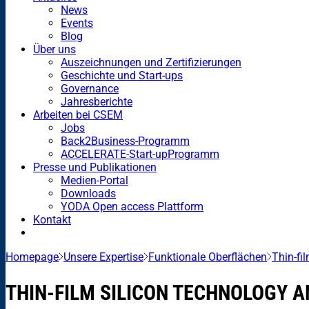
News
Events
Blog
Über uns
Auszeichnungen und Zertifizierungen
Geschichte und Start-ups
Governance
Jahresberichte
Arbeiten bei CSEM
Jobs
Back2Business-Programm
ACCELERATE-Start-upProgramm
Presse und Publikationen
Medien-Portal
Downloads
YODA Open access Plattform
Kontakt
Homepage
Unsere Expertise
Funktionale Oberflächen
Thin-fil
THIN-FILM SILICON TECHNOLOGY A