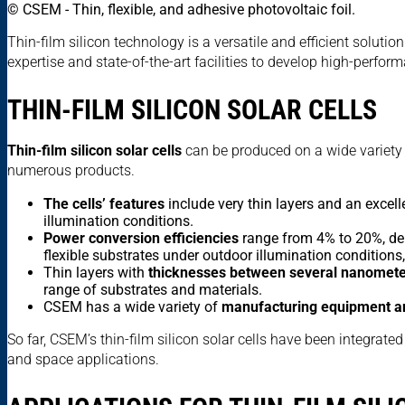
© CSEM - Thin, flexible, and adhesive photovoltaic foil.
Thin-film silicon technology is a versatile and efficient soluti
expertise and state-of-the-art facilities to develop high-perform
THIN-FILM SILICON SOLAR CELLS
Thin-film silicon solar cells
can be produced on a wide variety of
numerous products.
The cells’ features
include very thin layers and an excell
illumination conditions.
Power conversion efficiencies
range from 4% to 20%, depe
flexible substrates under outdoor illumination conditions
Thin layers with
thicknesses between several nanomete
range of substrates and materials.
CSEM has a wide variety of
manufacturing equipment an
So far, CSEM’s thin-film silicon solar cells have been integrate
and space applications.