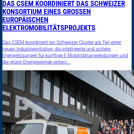
DAS CSEM KOORDINIERT DAS SCHWEIZER
KONSORTIUM EINES GROSSEN
EUROPÄISCHEN
ELEKTROMOBILITÄTSPROJEKTS
Das CSEM koordiniert ein Schweizer Cluster als Teil einer
neuen Industrieinitiative, die intelligente und sichere
Energielösungen für künftige E Mobilitätsanwendungen und
die grüne Energiewende entwic...