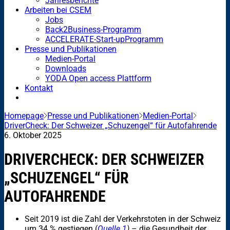
Jahresberichte
Arbeiten bei CSEM
Jobs
Back2Business-Programm
ACCELERATE-Start-upProgramm
Presse und Publikationen
Medien-Portal
Downloads
YODA Open access Plattform
Kontakt
Homepage
Presse und Publikationen
Medien-Portal
DriverCheck: Der Schweizer „Schuzengel“ für Autofahrende
6. Oktober 2025
DRIVERCHECK: DER SCHWEIZER
„SCHUZENGEL“ FÜR
AUTOFAHRENDE
Seit 2019 ist die Zahl der Verkehrstoten in der Schweiz
um 34 % gestiegen (
Quelle 1
)
– die Gesundheit der