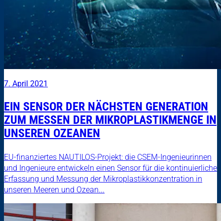
7. April 2021
EIN SENSOR DER NÄCHSTEN GENERATION
ZUM MESSEN DER MIKROPLASTIKMENGE IN
UNSEREN OZEANEN
EU-finanziertes NAUTILOS-Projekt: die CSEM-Ingenieurinnen
und Ingenieure entwickeln einen Sensor für die kontinuierliche
Erfassung und Messung der Mikroplastikkonzentration in
unseren Meeren und Ozean...