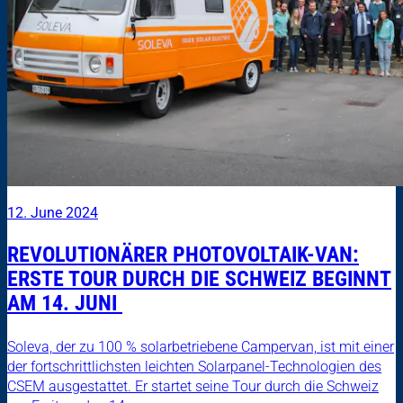
12. June 2024
REVOLUTIONÄRER PHOTOVOLTAIK-VAN:
ERSTE TOUR DURCH DIE SCHWEIZ BEGINNT
AM 14. JUNI
Soleva, der zu 100 % solarbetriebene Campervan, ist mit einer
der fortschrittlichsten leichten Solarpanel-Technologien des
CSEM ausgestattet. Er startet seine Tour durch die Schweiz