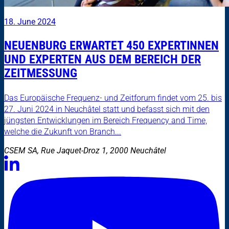
18. June 2024
NEUENBURG ERWARTET 450 EXPERTINNEN
UND EXPERTEN AUS DEM BEREICH DER
ZEITMESSUNG
Das Europäische Frequenz- und Zeitforum findet vom 25. bis
27. Juni 2024 in Neuchâtel statt und befasst sich mit den
jüngsten Entwicklungen im Bereich Frequency and Time,
welche die Zukunft von Branch...
CSEM SA, Rue Jaquet-Droz 1, 2000 Neuchâtel