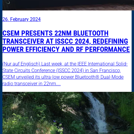
26. February 2024
CSEM PRESENTS 22NM BLUETOOTH
TRANSCEIVER AT ISSCC 2024, REDEFINING
POWER EFFICIENCY AND RF PERFORMANCE
(Nur auf Englisch) Last week, at the IEEE International Solid-
State Circuits Conference (ISSCC 2024) in San Francisco,
CSEM unveiled its ultra-low power Bluetooth® Dual-Mode
radio transceiver in 22nm....