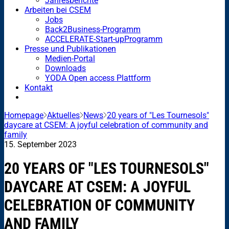
Jahresberichte
Arbeiten bei CSEM
Jobs
Back2Business-Programm
ACCELERATE-Start-upProgramm
Presse und Publikationen
Medien-Portal
Downloads
YODA Open access Plattform
Kontakt
Homepage
Aktuelles
News
20 years of "Les Tournesols"
daycare at CSEM: A joyful celebration of community and
family
15. September 2023
20 YEARS OF "LES TOURNESOLS"
DAYCARE AT CSEM: A JOYFUL
CELEBRATION OF COMMUNITY
AND FAMILY