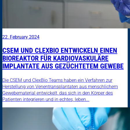
22. February 2024
CSEM UND CLEXBIO ENTWICKELN EINEN
BIOREAKTOR FÜR KARDIOVASKULÄRE
IMPLANTATE AUS GEZÜCHTETEM GEWEBE
Die CSEM und ClexBio Teams haben ein Verfahren zur
Herstellung von Venentransplantaten aus menschlichem
Gewebematerial entwickelt, das sich in den Körper des
Patienten integrieren und in echtes, leben...