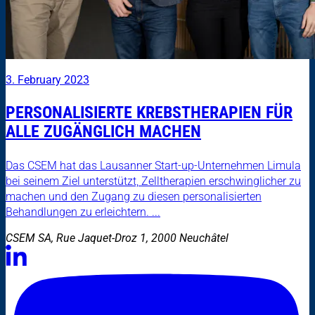
3. February 2023
PERSONALISIERTE KREBSTHERAPIEN FÜR
ALLE ZUGÄNGLICH MACHEN
Das CSEM hat das Lausanner Start-up-Unternehmen Limula
bei seinem Ziel unterstützt, Zelltherapien erschwinglicher zu
machen und den Zugang zu diesen personalisierten
Behandlungen zu erleichtern. ...
CSEM SA, Rue Jaquet-Droz 1, 2000 Neuchâtel