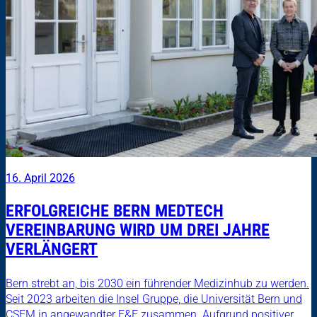
16. April 2026
ERFOLGREICHE BERN MEDTECH
VEREINBARUNG WIRD UM DREI JAHRE
VERLÄNGERT
Bern strebt an, bis 2030 ein führender Medizinhub zu werden.
Seit 2023 arbeiten die Insel Gruppe, die Universität Bern und
CSEM in angewandter F&E zusammen. Aufgrund positiver