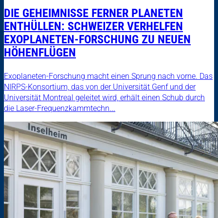
DIE GEHEIMNISSE FERNER PLANETEN
ENTHÜLLEN: SCHWEIZER VERHELFEN
EXOPLANETEN-FORSCHUNG ZU NEUEN
HÖHENFLÜGEN
Exoplaneten-Forschung macht einen Sprung nach vorne. Das
NIRPS-Konsortium, das von der Universität Genf und der
Universität Montreal geleitet wird, erhält einen Schub durch
die Laser-Frequenzkammtechn...