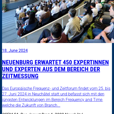
18. June 2024
NEUENBURG ERWARTET 450 EXPERTINNEN
UND EXPERTEN AUS DEM BEREICH DER
ZEITMESSUNG
Das Europäische Frequenz- und Zeitforum findet vom 25. bis
27. Juni 2024 in Neuchâtel statt und befasst sich mit den
jüngsten Entwicklungen im Bereich Frequency and Time,
welche die Zukunft von Branch...