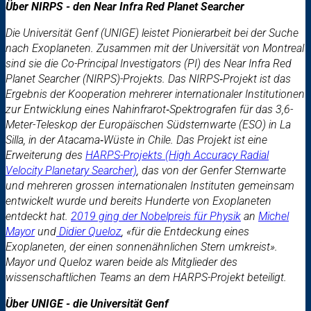
Über NIRPS - den Near Infra Red Planet Searcher
Die Universität Genf (UNIGE) leistet Pionierarbeit bei der Suche
nach Exoplaneten. Zusammen mit der Universität von Montreal
sind sie die Co-Principal Investigators (PI) des Near Infra Red
Planet Searcher (NIRPS)-Projekts. Das NIRPS
‑
Projekt ist das
Ergebnis der Kooperation mehrerer internationaler Institutionen
zur Entwicklung eines Nahinfrarot
‑
Spektrografen für das 3,6-
Meter-Teleskop der Europäischen Südsternwarte (ESO) in La
Silla, in der Atacama
‑
Wüste in Chile. Das Projekt ist eine
Erweiterung des
HARPS-Projekts (High Accuracy Radial
Velocity Planetary Searcher)
, das von der Genfer Sternwarte
und mehreren grossen internationalen Instituten gemeinsam
entwickelt wurde und bereits Hunderte von Exoplaneten
entdeckt hat.
2019 ging der Nobelpreis für Physik
an
Michel
Mayor
und
Didier Queloz
, «für die Entdeckung eines
Exoplaneten, der einen sonnenähnlichen Stern umkreist».
Mayor und Queloz waren beide als Mitglieder des
wissenschaftlichen Teams an dem HARPS-Projekt beteiligt.
Über UNIGE - die Universität Genf