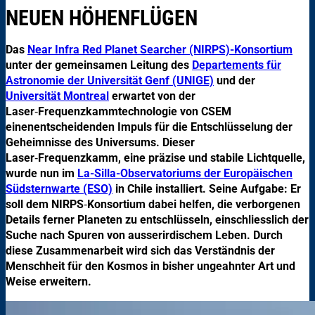
NEUEN HÖHENFLÜGEN
Das
Near Infra Red Planet Searcher (NIRPS)-Konsortium
unter der gemeinsamen Leitung des
Departements für
Astronomie der Universität Genf (UNIGE)
und der
Universität Montreal
erwartet von der
Laser
‑
Frequenzkammtechnologie von CSEM
einenentscheidenden Impuls für die Entschlüsselung der
Geheimnisse des Universums. Dieser
Laser
‑
Frequenzkamm, eine präzise und stabile Lichtquelle,
wurde nun im
La-Silla-Observatoriums der Europäischen
Südsternwarte (ESO)
in Chile installiert. Seine Aufgabe: Er
soll dem NIRPS
‑
Konsortium dabei helfen, die verborgenen
Details ferner Planeten zu entschlüsseln, einschliesslich der
Suche nach Spuren von ausserirdischem Leben. Durch
diese Zusammenarbeit wird sich das Verständnis der
Menschheit für den Kosmos in bisher ungeahnter Art und
Weise erweitern.