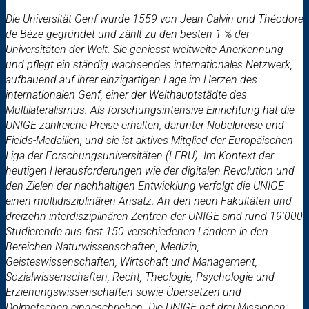
Die Universität Genf wurde 1559 von Jean Calvin und Théodore
de Bèze gegründet und zählt zu den besten 1 % der
Universitäten der Welt. Sie geniesst weltweite Anerkennung
und pflegt ein ständig wachsendes internationales Netzwerk,
aufbauend auf ihrer einzigartigen Lage im Herzen des
internationalen Genf, einer der Welthauptstädte des
Multilateralismus. Als forschungsintensive Einrichtung hat die
UNIGE zahlreiche Preise erhalten, darunter Nobelpreise und
Fields-Medaillen, und sie ist aktives Mitglied der Europäischen
Liga der Forschungsuniversitäten (LERU). Im Kontext der
heutigen Herausforderungen wie der digitalen Revolution und
den Zielen der nachhaltigen Entwicklung verfolgt die UNIGE
einen multidisziplinären Ansatz. An den neun Fakultäten und
dreizehn interdisziplinären Zentren der UNIGE sind rund 19'000
Studierende aus fast 150 verschiedenen Ländern in den
Bereichen Naturwissenschaften, Medizin,
Geisteswissenschaften, Wirtschaft und Management,
Sozialwissenschaften, Recht, Theologie, Psychologie und
Erziehungswissenschaften sowie Übersetzen und
Dolmetschen eingeschrieben. Die UNIGE hat drei Missionen: