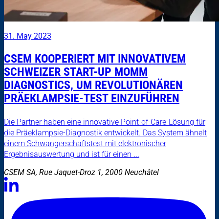
31. May 2023
CSEM KOOPERIERT MIT INNOVATIVEM
SCHWEIZER START-UP MOMM
DIAGNOSTICS, UM REVOLUTIONÄREN
PRÄEKLAMPSIE-TEST EINZUFÜHREN
Die Partner haben eine innovative Point-of-Care-Lösung für
die Präeklampsie-Diagnostik entwickelt. Das System ähnelt
einem Schwangerschaftstest mit elektronischer
Ergebnisauswertung und ist für einen ...
CSEM SA, Rue Jaquet-Droz 1, 2000 Neuchâtel