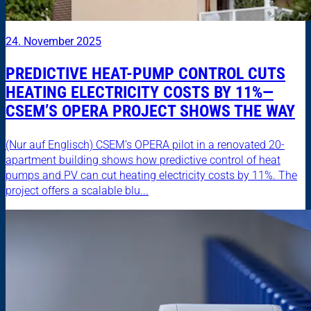
24. November 2025
PREDICTIVE HEAT-PUMP CONTROL CUTS
HEATING ELECTRICITY COSTS BY 11%—
CSEM’S OPERA PROJECT SHOWS THE WAY
(Nur auf Englisch) CSEM’s OPERA pilot in a renovated 20-
apartment building shows how predictive control of heat
pumps and PV can cut heating electricity costs by 11%. The
project offers a scalable blu...