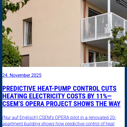
24. November 2025
PREDICTIVE HEAT-PUMP CONTROL CUTS
HEATING ELECTRICITY COSTS BY 11%—
CSEM’S OPERA PROJECT SHOWS THE WAY
(Nur auf Englisch) CSEM’s OPERA pilot in a renovated 20-
apartment building shows how predictive control of heat