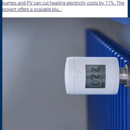
pumps and PV can cut heating electricity costs by 11%. The
project offers a scalable blu...