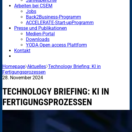
Jahresberichte
Arbeiten bei CSEM
Jobs
Back2Business-Programm
ACCELERATE-Start-upProgramm
Presse und Publikationen
Medien-Portal
Downloads
YODA Open access Plattform
Kontakt
Homepage
Aktuelles
Technology Briefing: KI in
Fertigungsprozessen
28. November 2024
TECHNOLOGY BRIEFING: KI IN
FERTIGUNGSPROZESSEN