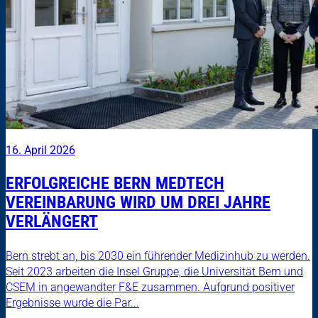
16. April 2026
ERFOLGREICHE BERN MEDTECH
VEREINBARUNG WIRD UM DREI JAHRE
VERLÄNGERT
Bern strebt an, bis 2030 ein führender Medizinhub zu werden.
Seit 2023 arbeiten die Insel Gruppe, die Universität Bern und
CSEM in angewandter F&E zusammen. Aufgrund positiver
Ergebnisse wurde die Par...