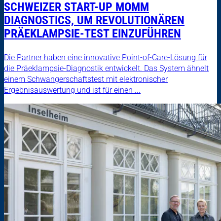
SCHWEIZER START-UP MOMM
DIAGNOSTICS, UM REVOLUTIONÄREN
PRÄEKLAMPSIE-TEST EINZUFÜHREN
Die Partner haben eine innovative Point-of-Care-Lösung für
die Präeklampsie-Diagnostik entwickelt. Das System ähnelt
einem Schwangerschaftstest mit elektronischer
Ergebnisauswertung und ist für einen ...