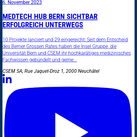
6. November 2023
MEDTECH HUB BERN SICHTBAR
ERFOLGREICH UNTERWEGS
10 Projekte lanciert und 29 eingereicht: Seit dem Entscheid
des Berner Grossen Rates haben die Insel Gruppe, die
Universität Bern und CSEM ihr hochkarätiges medizinisches
Fachwissen gebündelt und geme...
CSEM SA, Rue Jaquet-Droz 1, 2000 Neuchâtel