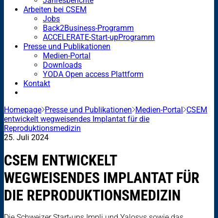
Jahresberichte
Arbeiten bei CSEM
Jobs
Back2Business-Programm
ACCELERATE-Start-upProgramm
Presse und Publikationen
Medien-Portal
Downloads
YODA Open access Plattform
Kontakt
Homepage
Presse und Publikationen
Medien-Portal
CSEM
entwickelt wegweisendes Implantat für die
Reproduktionsmedizin
25. Juli 2024
CSEM ENTWICKELT
WEGWEISENDES IMPLANTAT FÜR
DIE REPRODUKTIONSMEDIZIN
Die Schweizer Start-ups Impli und Yalosys sowie das