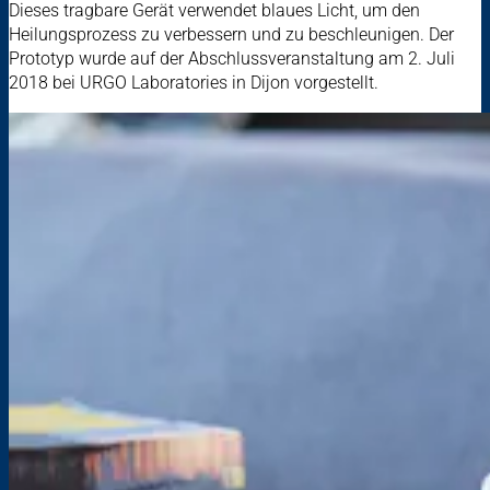
Dieses tragbare Gerät verwendet blaues Licht, um den
Heilungsprozess zu verbessern und zu beschleunigen. Der
Prototyp wurde auf der Abschlussveranstaltung am 2. Juli
2018 bei URGO Laboratories in Dijon vorgestellt.