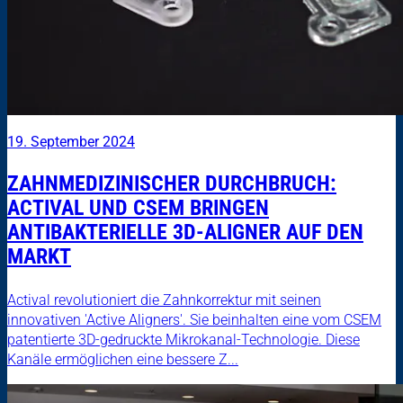
19. September 2024
ZAHNMEDIZINISCHER DURCHBRUCH:
ACTIVAL UND CSEM BRINGEN
ANTIBAKTERIELLE 3D-ALIGNER AUF DEN
MARKT
Actival revolutioniert die Zahnkorrektur mit seinen
innovativen 'Active Aligners'. Sie beinhalten eine vom CSEM
patentierte 3D-gedruckte Mikrokanal-Technologie. Diese
Kanäle ermöglichen eine bessere Z...