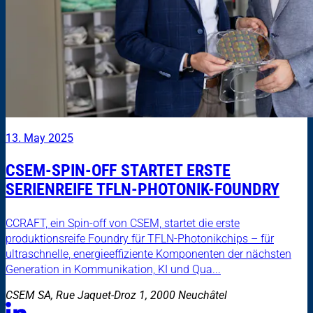
13. May 2025
CSEM-SPIN-OFF STARTET ERSTE
SERIENREIFE TFLN-PHOTONIK-FOUNDRY
CCRAFT, ein Spin-off von CSEM, startet die erste
produktionsreife Foundry für TFLN-Photonikchips – für
ultraschnelle, energieeffiziente Komponenten der nächsten
Generation in Kommunikation, KI und Qua...
CSEM SA, Rue Jaquet-Droz 1, 2000 Neuchâtel