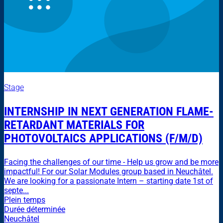
Stage
INTERNSHIP IN NEXT GENERATION FLAME-
RETARDANT MATERIALS FOR
PHOTOVOLTAICS APPLICATIONS (F/M/D)
Facing the challenges of our time - Help us grow and be more
impactful! For our Solar Modules group based in Neuchâtel.
We are looking for a passionate Intern – starting date 1st of
septe...
Plein temps
Durée déterminée
Neuchâtel