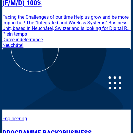
(F/M/D) 100%
Facing the Challenges of our time Help us grow and be more
impactful ! The “Integrated and Wireless Systems” Business
Unit, based in Neuchâtel, Switzerland is looking for Digital R...
Plein temps
Durée indéterminée
Neuchâtel
Engineering