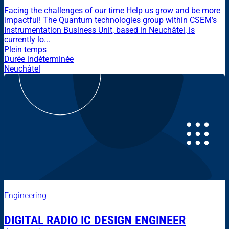
Facing the challenges of our time Help us grow and be more
impactful! The Quantum technologies group within CSEM’s
Instrumentation Business Unit, based in Neuchâtel, is
currently lo...
Plein temps
Durée indéterminée
Neuchâtel
Engineering
DIGITAL RADIO IC DESIGN ENGINEER