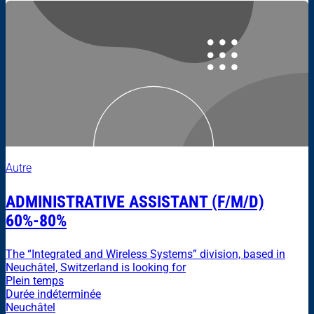
Autre
ADMINISTRATIVE ASSISTANT (F/M/D)
60%-80%
The “Integrated and Wireless Systems” division, based in
Neuchâtel, Switzerland is looking for
Plein temps
Durée indéterminée
Neuchâtel