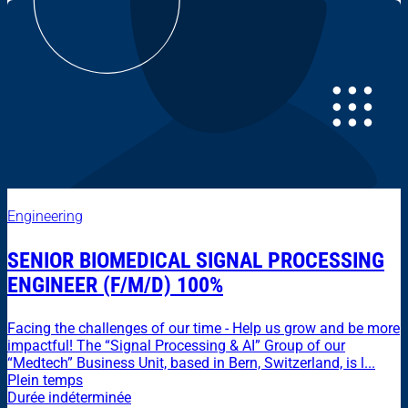
Engineering
SENIOR BIOMEDICAL SIGNAL PROCESSING
ENGINEER (F/M/D) 100%
Facing the challenges of our time - Help us grow and be more
impactful! The “Signal Processing & AI” Group of our
“Medtech” Business Unit, based in Bern, Switzerland, is l...
Plein temps
Durée indéterminée