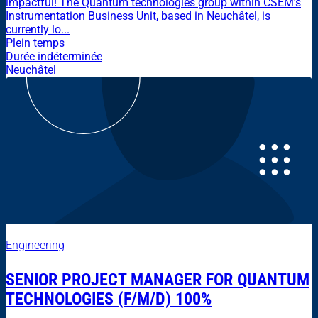
impactful! The Quantum technologies group within CSEM’s
Instrumentation Business Unit, based in Neuchâtel, is
currently lo...
Plein temps
Durée indéterminée
Neuchâtel
Engineering
SENIOR PROJECT MANAGER FOR QUANTUM
TECHNOLOGIES (F/M/D) 100%